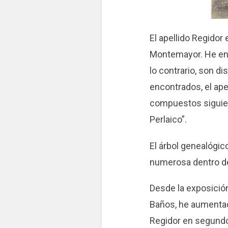
El apellido Regidor 
Montemayor. He enc
lo contrario, son d
encontrados, el apel
compuestos siguien
Perlaico”.
El árbol genealógic
numerosa dentro del
Desde la exposición
Baños, he aumentad
Regidor en segundo