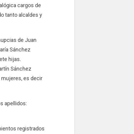
ealógica cargos de
do tanto alcaldes y
nupcias de Juan
María Sánchez
te hijas.
artín Sánchez
 mujeres, es decir
s apellidos:
mientos registrados