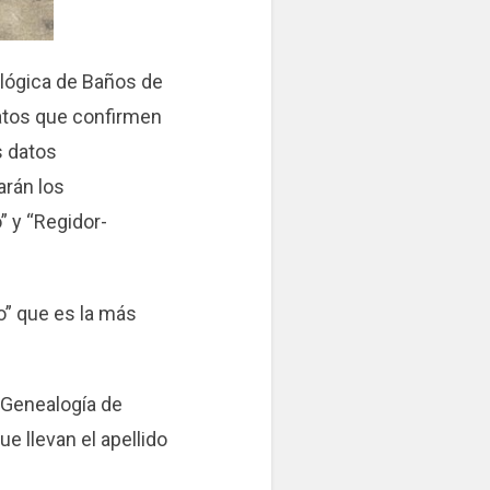
ealógica de Baños de
datos que confirmen
s datos
arán los
” y “Regidor-
o” que es la más
e Genealogía de
 llevan el apellido