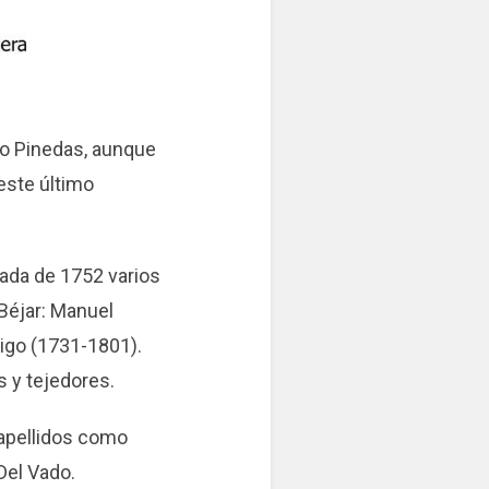
do Pinedas, aunque
este último
ada de 1752 varios
Béjar: Manuel
igo (1731-1801).
s y tejedores.
 apellidos como
Del Vado.