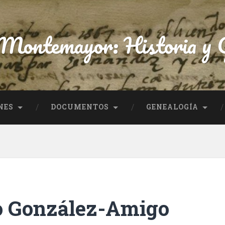
 Montemayor: Historia y G
NES
DOCUMENTOS
GENEALOGÍA
o González-Amigo