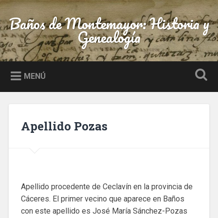
Saltar
al
Baños de Montemayor: Historia y
Buscar
contenido
Genealogía
MENÚ
Apellido Pozas
Apellido procedente de Ceclavín en la provincia de
Cáceres. El primer vecino que aparece en Baños
con este apellido es José María Sánchez-Pozas