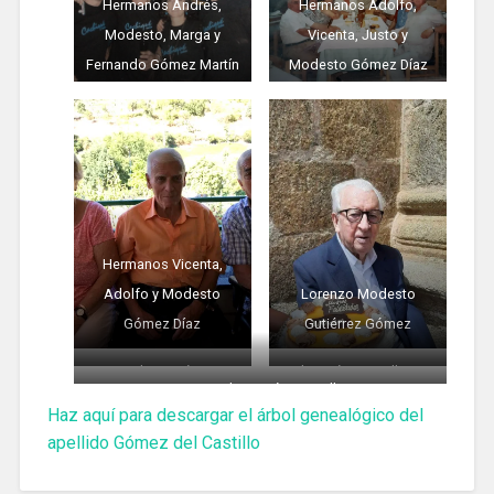
Hermanos Andrés,
Hermanos Adolfo,
Modesto, Marga y
Vicenta, Justo y
Fernando Gómez Martín
Modesto Gómez Díaz
con sus parejas
Hermanos Vicenta,
Adolfo y Modesto
Lorenzo Modesto
Gómez Díaz
Gutiérrez Gómez
Angelines Gómez
Flori Gómez Gallego
Puri y Angelines Gómez Gallego
Gallego
Haz aquí para descargar el árbol genealógico del
apellido Gómez del Castillo