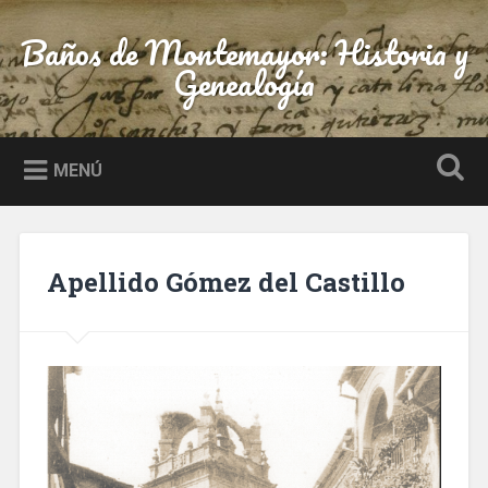
Saltar
al
Baños de Montemayor: Historia y
Buscar
contenido
Genealogía
MENÚ
Apellido Gómez del Castillo