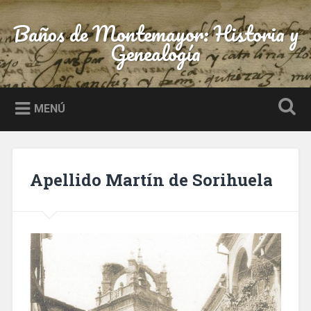
Saltar
al
Baños de Montemayor: Historia y
Buscar
contenido
Genealogía
MENÚ
Apellido Martín de Sorihuela