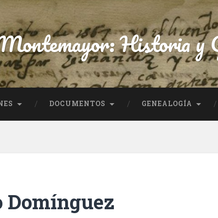
 Montemayor: Historia y G
NES
DOCUMENTOS
GENEALOGÍA
o Domínguez