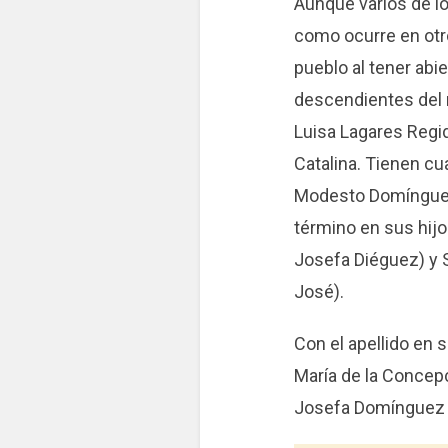
Aunque varios de l
como ocurre en otro
pueblo al tener abie
descendientes del
Luisa Lagares Regi
Catalina. Tienen cua
Modesto Domínguez 
término en sus hij
Josefa Diéguez) y 
José).
Con el apellido en
María de la Concepc
Josefa Domínguez 