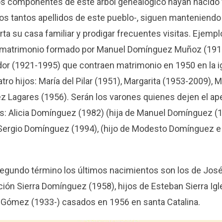
os componentes de este árbol genealógico hayan nacido 
s tantos apellidos de este pueblo-, siguen manteniendo 
rta su casa familiar y prodigar frecuentes visitas. Ejempl
 matrimonio formado por Manuel Domínguez Muñoz (1917
dor (1921-1995) que contraen matrimonio en 1950 en la i
tro hijos: María del Pilar (1951), Margarita (1953-2009), 
Lagares (1956). Serán los varones quienes dejen el ape
os: Alicia Domínguez (1982) (hija de Manuel Domínguez (
Sergio Domínguez (1994), (hijo de Modesto Domínguez 
 segundo término los últimos nacimientos son los de Jos
ión Sierra Domínguez (1958), hijos de Esteban Sierra Igl
Gómez (1933-) casados en 1956 en santa Catalina.