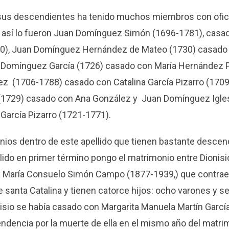
 sus descendientes ha tenido muchos miembros con ofici
a, así lo fueron Juan Domínguez Simón (1696-1781), casa
0), Juan Domínguez Hernández de Mateo (1730) casado
 Domínguez García (1726) casado con María Hernández P
 (1706-1788) casado con Catalina García Pizarro (1709
(1729) casado con Ana González y Juan Domínguez Igle
García Pizarro (1721-1771).
nios dentro de este apellido que tienen bastante desce
llido en primer término pongo el matrimonio entre Dionis
y María Consuelo Simón Campo (1877-1939,) que contra
de santa Catalina y tienen catorce hijos: ocho varones y s
isio se había casado con Margarita Manuela Martín Garcí
endencia por la muerte de ella en el mismo año del matri