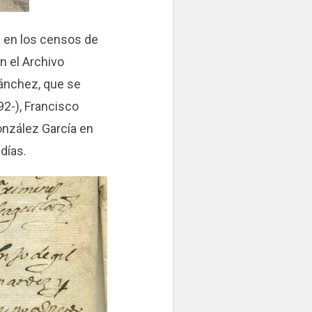
 en los censos de
n el Archivo
Sánchez, que se
92-), Francisco
onzález García en
días.