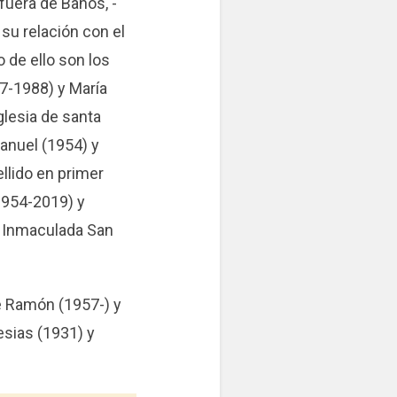
fuera de Baños, -
su relación con el
o de ello son los
-1988) y María
glesia de santa
Manuel (1954) y
llido en primer
1954-2019) y
e Inmaculada San
é Ramón (1957-) y
esias (1931) y