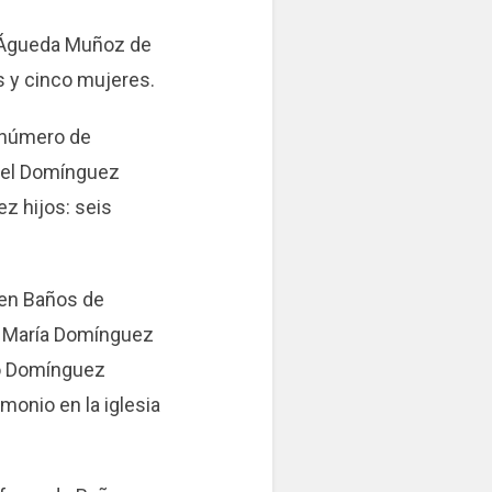
n Águeda Muñoz de
s y cinco mujeres.
 número de
abel Domínguez
ez hijos: seis
 en Baños de
é María Domínguez
io Domínguez
onio en la iglesia