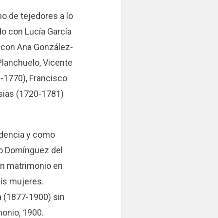
o de tejedores a lo
do con Lucía García
 con Ana González-
lanchuelo, Vicente
-1770), Francisco
sias (1720-1781)
ndencia y como
io Domínguez del
en matrimonio en
eis mujeres.
a (1877-1900) sin
monio, 1900.