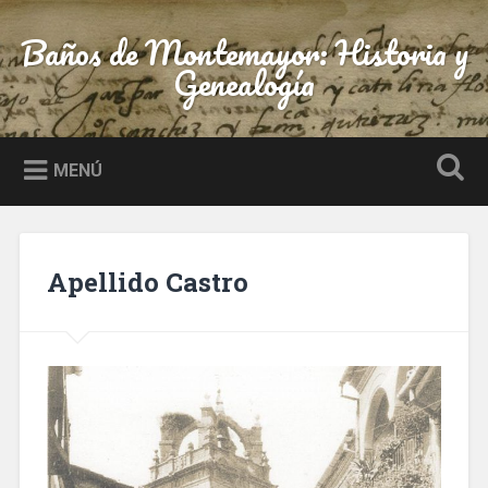
Saltar
al
Baños de Montemayor: Historia y
Buscar
contenido
Genealogía
MENÚ
Apellido Castro